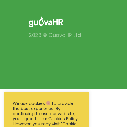
2023 © GuavaHR Ltd
We use cookies
to provide
the best experience. By
continuing to use our website,
you agree to our Cookies Policy.
However, you may visit "Cookie