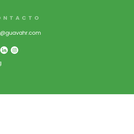
ONTACTO
o@guavahr.com
g