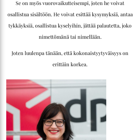
Se on myös vuorovaikutteisempi, joten he voivat
osallistua sisältöön. He voivat esittää kysymyksiä, antaa
tykkäyksiä, osallistua kyselyihin, jättää palautetta, joko
nimettömänä tai nimellään.
Joten luulenpa tänään, että kokonaistyytyväisyys on
erittäin korkea.