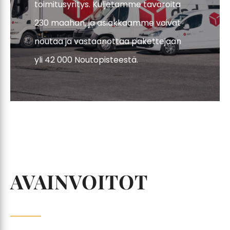
toimitusyritys. Kuljetamme tavaroita
230 maahan, ja asiakkaamme voivat
noutaa ja vastaanottaa pakettejaan
yli 42 000 Noutopisteestä.
AVAINVOITOT