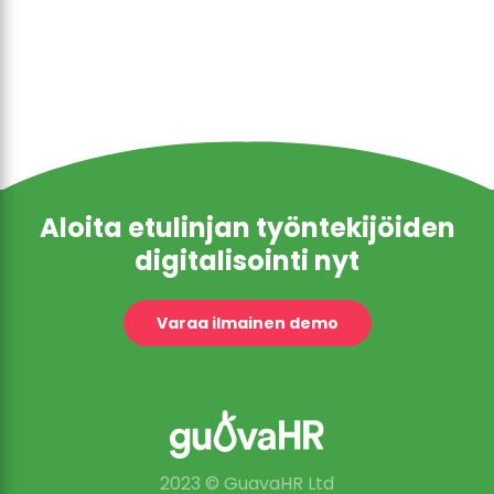
Aloita etulinjan työntekijöiden
digitalisointi nyt
Varaa ilmainen demo
2023 © GuavaHR Ltd