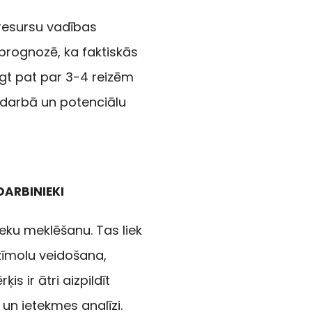
resursu vadības
rognozē, ka faktiskās
gt pat par 3-4 reizēm
 darbā un potenciālu
DARBINIEKI
ieku meklēšanu. Tas liek
 zīmolu veidošana,
 ir ātri aizpildīt
 un ietekmes analīzi.