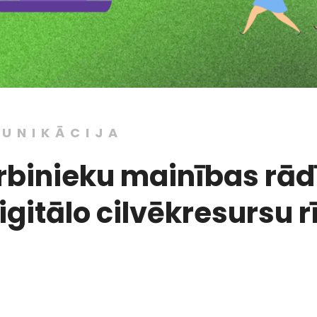
MUNIKĀCIJA
rbinieku mainības rādī
igitālo cilvēkresursu r