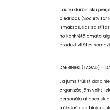
Jaunu darbinieku pieņ
biedrības (Society f
izmaksas, kas saistīta
no konkrētā amata alg
produktivitātes samazi
DARBINIEKI (TAGAD) = DAR
Ja jums trūkst darbinie
organizācijām veikt lie
personāla atlases sludi
trūkstošo darbinieku sk