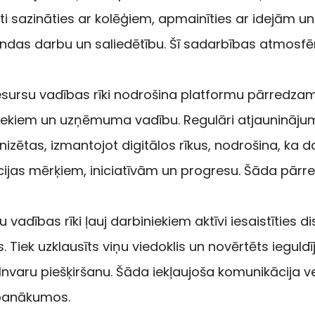
ti sazināties ar kolēģiem, apmainīties ar idejām un
ndas darbu un saliedētību. Šī sadarbības atmosfēra
ēkresursu vadības rīki nodrošina platformu pārred
iekiem un uzņēmuma vadību. Regulāri atjauninājum
izētas, izmantojot digitālos rīkus, nodrošina, ka dar
cijas mērķiem, iniciatīvām un progresu. Šāda pārr
 vadības rīki ļauj darbiniekiem aktīvi iesaistīties 
iek uzklausīts viņu viedoklis un novērtēts ieguldī
lnvaru piešķiršanu. Šāda iekļaujoša komunikācija ve
panākumos.