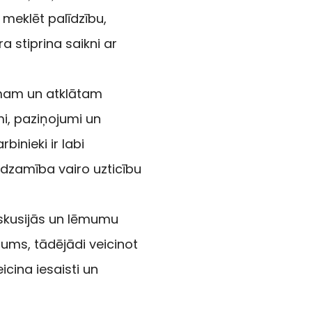
 meklēt palīdzību,
 stiprina saikni ar
zamam un atklātam
i, paziņojumi un
binieki ir labi
edzamība vairo uzticību
diskusijās un lēmumu
jums, tādējādi veicinot
icina iesaisti un