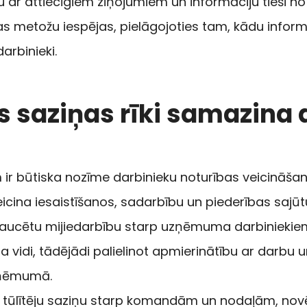
nu ar attiecīgiem ziņojumiem un informāciju tieši no
s metožu iespējas, pielāgojoties tam, kādu info
arbinieki.
s saziņas rīki samazina
m ir būtiska nozīme darbinieku noturības veicināša
icina iesaistīšanos, sadarbību un piederības sajūtu 
aucētu mijiedarbību starp uzņēmuma darbiniekiem 
 vidi, tādējādi palielinot apmierinātību ar darbu u
zņēmumā.
not tūlītēju saziņu starp komandām un nodaļām, novē