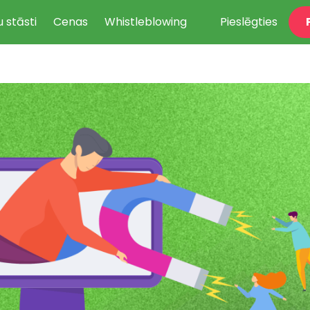
u stāsti
Cenas
Whistleblowing
Pieslēgties