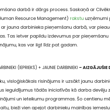
emšana darbā ir dārgs process. Saskaņā ar Cilvēk
or Human Resource Management)
rakstu
uzņēmumi p
s ar jauna darbinieka pieņemšanu darbā, var pieau
as. Tas ietver papildu izdevumus par pieņemšanu
nājumu, kas var ilgt līdz pat gadam.
BINIEKI (IEPRIEKŠ) + JAUNIE DARBINIEKI
– AIZGĀJUŠIE 
ku, visloģiskākais risinājums ir uzsākt jaunu darbin
lus ieguldījumus tādās iniciatīvās kā darba devēju
nājumi un ieteikumu programmas. Šo centienu mērķis
aitu, bieži vien apejot darbinieku mainības iemeslu