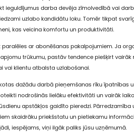
kt ieguldījumus darba devēja zīmolvedībā vai da
iedzami uzlabo kandidātu loku. Tomēr tikpat svarīg
eni, kas veicina komfortu un produktivitāti.
kt paralēles ar abonēšanas pakalpojumiem. Ja orga
 apjomu trūkumu, pastāv tendence piešķirt vairāk
i vai klientu atbalsta uzlabošanai.
ūkotas dažādu darbā pieņemšanas rīku īpatnības u
oteikti nodrošinās lielāku efektivitāti un vairāk laik
dienu apstākļos gaidīto pieredzi. Pārredzamība un
iem skaidrāku priekšstatu un pietiekamu informāciju
di, iespējams, viņi ilgāk paliks jūsu uzņēmumā.