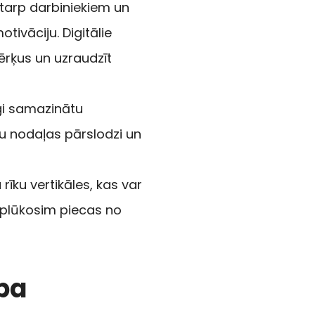
 starp darbiniekiem un
tivāciju. Digitālie
mērķus un uzraudzīt
īgi samazinātu
rsu nodaļas pārslodzi un
rīku vertikāles, kas var
aplūkosim piecas no
ba