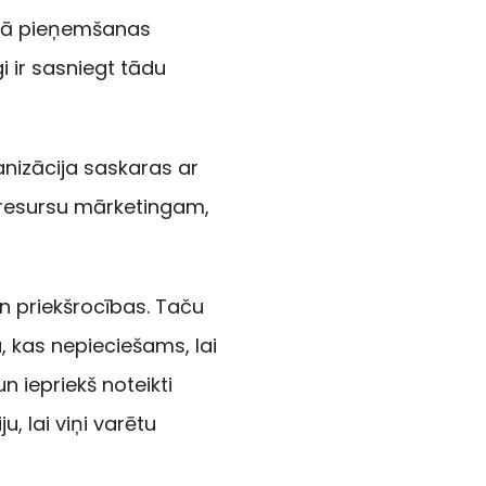
rbā pieņemšanas
i ir sasniegt tādu
nizācija saskaras ar
 resursu mārketingam,
n priekšrocības. Taču
a, kas nepieciešams, lai
 iepriekš noteikti
, lai viņi varētu