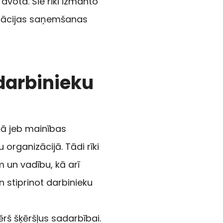
 avota. Šie rīki izmanto
rmācijas saņemšanas
 darbinieku
nā jeb mainības
organizācijā. Tādi rīki
un vadību, kā arī
n stiprinot darbinieku
rš šķēršļus sadarbībai.