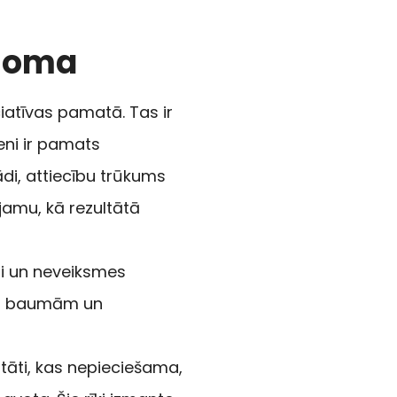
 loma
ciatīvas pamatā. Tas ir
meni ir pamats
di, attiecību trūkums
ējamu, kā rezultātā
mi un neveiksmes
s uz baumām un
tāti, kas nepieciešama,