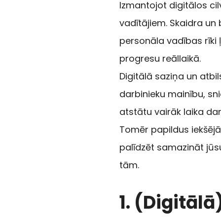
Izmantojot digitālos ci
vadītājiem. Skaidra un b
personāla vadības rīki 
progresu reāllaikā.
Digitālā saziņa un atbil
darbinieku mainību, snie
atstātu vairāk laika da
Tomēr papildus iekšējās
palīdzēt samazināt jūs
tām.
1.
(Digitālā