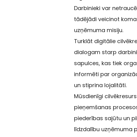
Darbinieki var netraucē
tādējādi veicinot koma
uzņēmuma misiju.
Turklāt digitālie cilv
dialogam starp darbin
sapulces, kas tiek organ
informēti par organizā
un stiprina lojalitāti.
Mūsdienīgi cilvēkresursu
pieņemšanas procesos. T
piederības sajūtu un pi
līdzdalību uzņēmuma 