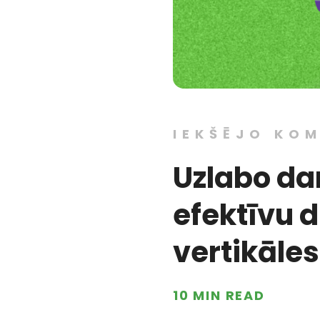
IEKŠĒJO KO
Uzlabo da
efektīvu d
vertikāles
10 MIN READ