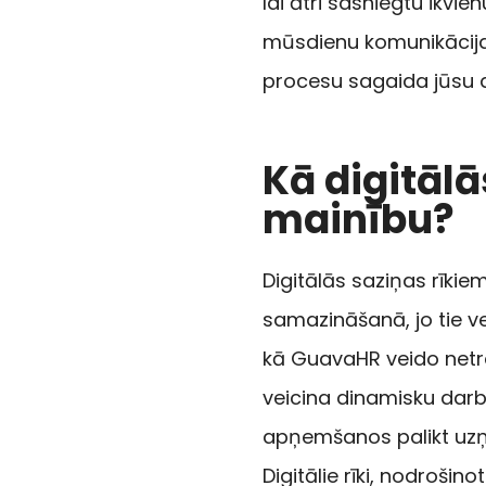
lai ātri sasniegtu ikvie
mūsdienu komunikācija
procesu sagaida jūsu d
Kā digitālā
mainību?
Digitālās saziņas rīkie
samazināšanā, jo tie ve
kā GuavaHR veido netr
veicina dinamisku darba
apņemšanos palikt u
Digitālie rīki, nodroši