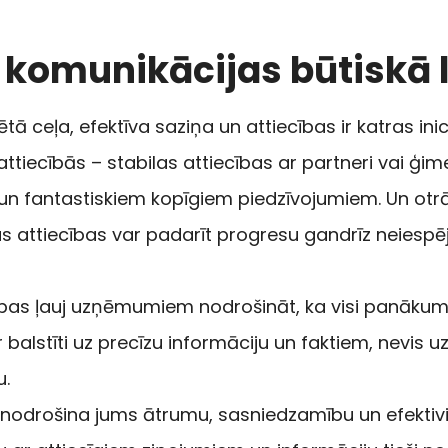
) komunikācijas būtiskā
ētā ceļa, efektīva saziņa un attiecības ir katras ini
 attiecībās – stabilas attiecības ar partneri vai ģi
un fantastiskiem kopīgiem piedzīvojumiem. Un otrā
īvas attiecības var padarīt progresu gandrīz neiesp
cības ļauj uzņēmumiem nodrošināt, ka visi panāku
ir balstīti uz precīzu informāciju un faktiem, nevi
u.
li nodrošina jums ātrumu, sasniedzamību un efektivi