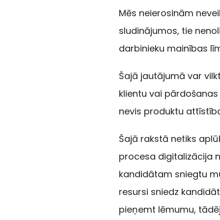
Mēs neierosinām nevei
sludinājumos, tie nenol
darbinieku mainības līm
Šajā jautājumā var vil
klientu vai pārdošanas
nevis produktu attīstība
Šajā rakstā netiks apl
procesa digitalizācija n
kandidātam sniegtu mūs
resursi sniedz kandidāt
pieņemt lēmumu, tādējā