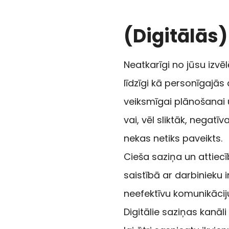
(Digitālās
Neatkarīgi no jūsu izvēl
līdzīgi kā personīgajās
veiksmīgai plānošanai 
vai, vēl sliktāk, negat
nekas netiks paveikts.
Cieša saziņa un attie
saistībā ar darbinieku 
neefektīvu komunikācij
Digitālie saziņas kanā