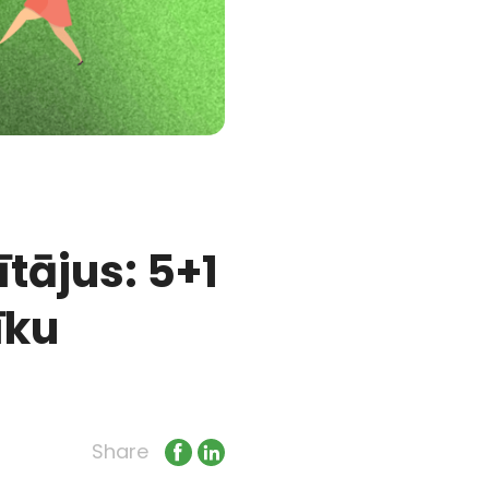
tājus: 5+1
īku
Share