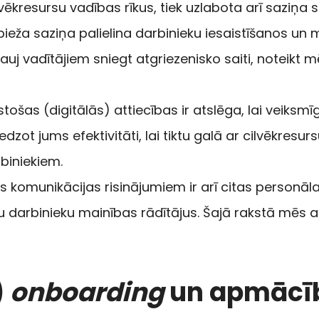
lvēkresursu vadības rīkus, tiek uzlabota arī saziņa
ieža saziņa palielina darbinieku iesaistīšanos un mo
ļauj vadītājiem sniegt atgriezenisko saiti, noteikt 
stošas (digitālās) attiecības ir atslēga, lai veiksm
dzot jums efektivitāti, lai tiktu galā ar cilvēkresu
rbiniekiem.
 komunikācijas risinājumiem ir arī citas personāla 
u darbinieku mainības rādītājus. Šajā rakstā mēs 
)
onboarding
un apmācī