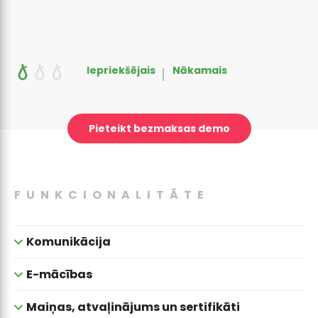
uzzinot, kurš netika sasniegts.
izmantojot mūsu iepriekš izveidotos attēlus un
izmantojot mūsu iepriekš izveidotos attēlus un
lietotāju padomus.
lietotāju padomus.
Iepriekšējais
Nākamais
Pieteikt bezmaksas demo
FUNKCIONALITĀTE
Komunikācija
E-mācības
Maiņas, atvaļinājums un sertifikāti