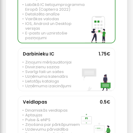
Labākā IC lietojumprogramma
Eiropā (Capterra 2022)
Detalizēta analīze
Vairākas valodas
IOS, Android un Desktop
versijas
E-pasts un uznirstošie
paziņojumi
Darbinieku IC
1.75€
Ziņojumi mērķauditorijai
Divvirzienu saziņa
Svarīgi faili un saites
Uzņēmuma kalendārs
Lietotāju katalogs
Uzņēmuma izaicinājumi
Veidlapas
0.5€
Dinamiskās veidlapas
Aptaujas
Pulse & eNPS
Ziņošana par pārkāpumiem
Uzdevumu pārvaldība