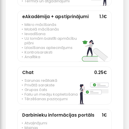
Termiņi un atgādinājumi
eAkadēmija + apstiprinājumi
1.1€
Mikro mācīšanās
Mobilā mācīšanās
Ievadīšana
Uz lomām balstīti apmācību
plāni
Izlasīšanas apliecinājums
Kontrolsaraksti
Analītika
Chat
0.25€
Sarunas reāllaikā
Privātā sarakste
Grupas čats
Failu un mediju koplietošana
Tērzēšanas paziņojumi
Darbinieku informācijas portāls
1€
Atvaļinājumi
Maiņas