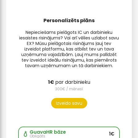
Personalizēts plāns
Nepieciešams pielāgots IC un darbinieku
iesaistes risinājums? Vai arī vēlies uzlabot savu
EX? Mūsu pielāgotais risinājums ļauj tev
izveidot platformu, kas atbilst tev un tava
uzņēmuma vajadzībām. Ļauj mums palīdzēt
tev izveidot ideālu risinājumu, kas piemērots
tavam uzņēmumam un tā darbiniekiem.
par darbinieku
/ mēnesī
Izveido savu
GuavaHR bāze
1€
Obligāts