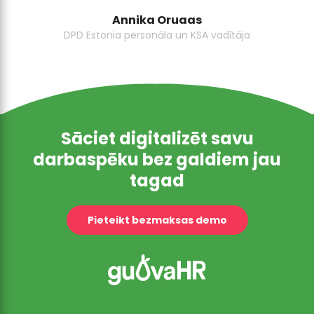
Annika Oruaas
DPD Estonia personāla un KSA vadītāja
Sāciet digitalizēt savu
darbaspēku bez galdiem jau
tagad
Pieteikt bezmaksas demo