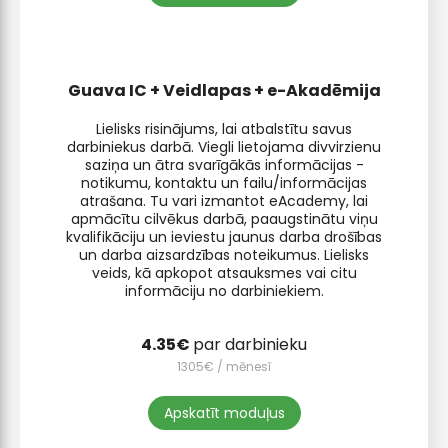
Guava IC + Veidlapas + e-Akadēmija
Lielisks risinājums, lai atbalstītu savus
darbiniekus darbā. Viegli lietojama divvirzienu
saziņa un ātra svarīgākās informācijas -
notikumu, kontaktu un failu/informācijas
atrašana. Tu vari izmantot eAcademy, lai
apmācītu cilvēkus darbā, paaugstinātu viņu
kvalifikāciju un ieviestu jaunus darba drošības
un darba aizsardzības noteikumus. Lielisks
veids, kā apkopot atsauksmes vai citu
informāciju no darbiniekiem.
par darbinieku
/ mēnesī
Apskatīt moduļus