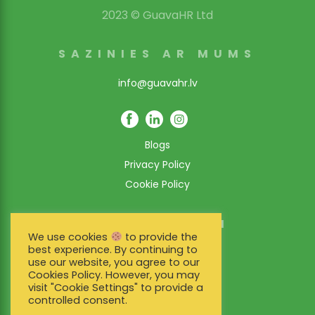
2023 © GuavaHR Ltd
SAZINIES AR MUMS
info@guavahr.lv
Blogs
Privacy Policy
Cookie Policy
PAR LIETOTNI
We use cookies
to provide the
Funkcionalitāte
best experience. By continuing to
use our website, you agree to our
Klientu stāsti
Cookies Policy. However, you may
visit "Cookie Settings" to provide a
Cenas
controlled consent.
Whistleblowing