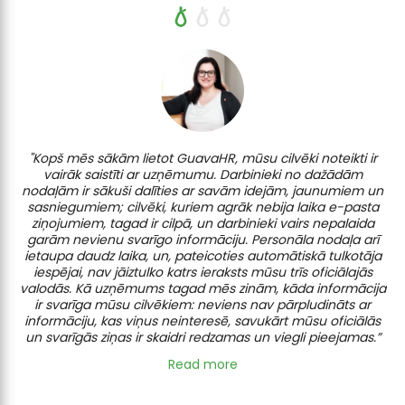
"Kopš mēs sākām lietot GuavaHR, mūsu cilvēki noteikti ir
"P
vairāk saistīti ar uzņēmumu. Darbinieki no dažādām
nodaļām ir sākuši dalīties ar savām idejām, jaunumiem un
sasniegumiem; cilvēki, kuriem agrāk nebija laika e-pasta
i
ziņojumiem, tagad ir cilpā, un darbinieki vairs nepalaida
u
garām nevienu svarīgo informāciju. Personāla nodaļa arī
j
ietaupa daudz laika, un, pateicoties automātiskā tulkotāja
vi
iespējai, nav jāiztulko katrs ieraksts mūsu trīs oficiālajās
valodās. Kā uzņēmums tagad mēs zinām, kāda informācija
ir svarīga mūsu cilvēkiem: neviens nav pārpludināts ar
informāciju, kas viņus neinteresē, savukārt mūsu oficiālās
un svarīgās ziņas ir skaidri redzamas un viegli pieejamas.”
Read more