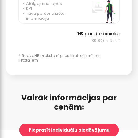
Atalgojuma lapas
KPI
Tava personalizētā
informācija
par darbinieku
/ mēnesī
* GuavaHR izraksta rēķinus tikai reģistrētiem
lietotājiem
Vairāk informācijas par
cenām:
Pieprasīt individuālu piedāvājumu