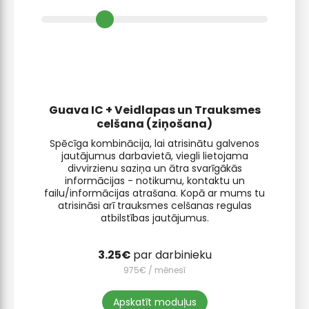
rīkiem
Guava IC + Veidlapas un Trauksmes
celšana (ziņošana)
Spēcīga kombinācija, lai atrisinātu galvenos
jautājumus darbavietā, viegli lietojama
divvirzienu saziņa un ātra svarīgākās
informācijas - notikumu, kontaktu un
failu/informācijas atrašana. Kopā ar mums tu
atrisināsi arī trauksmes celšanas regulas
atbilstības jautājumus.
par darbinieku
/ mēnesī
Apskatīt moduļus