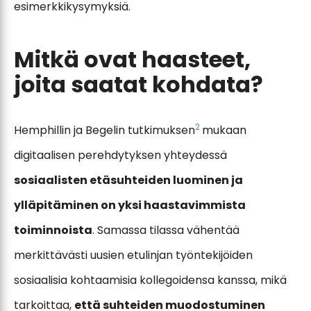
esimerkkikysymyksiä.
Mitkä ovat haasteet,
joita saatat kohdata?
2
Hemphillin ja Begelin tutkimuksen
mukaan
digitaalisen perehdytyksen yhteydessä
sosiaalisten etäsuhteiden luominen ja
ylläpitäminen on yksi haastavimmista
toiminnoista
. Samassa tilassa vähentää
merkittävästi uusien etulinjan työntekijöiden
sosiaalisia kohtaamisia kollegoidensa kanssa, mikä
tarkoittaa,
että suhteiden muodostuminen