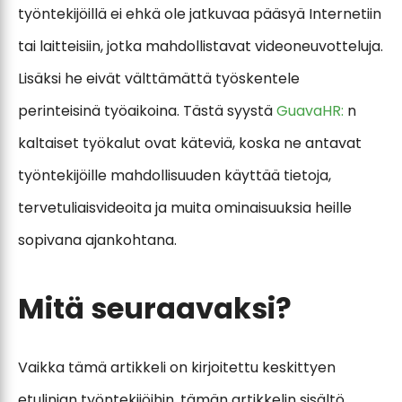
työntekijöillä ei ehkä ole jatkuvaa pääsyä Internetiin
tai laitteisiin, jotka mahdollistavat videoneuvotteluja.
Lisäksi he eivät välttämättä työskentele
perinteisinä työaikoina. Tästä syystä
GuavaHR:
n
kaltaiset työkalut ovat käteviä, koska ne antavat
työntekijöille mahdollisuuden käyttää tietoja,
tervetuliaisvideoita ja muita ominaisuuksia heille
sopivana ajankohtana.
Mitä seuraavaksi?
Vaikka tämä artikkeli on kirjoitettu keskittyen
etulinjan työntekijöihin, tämän artikkelin sisältö