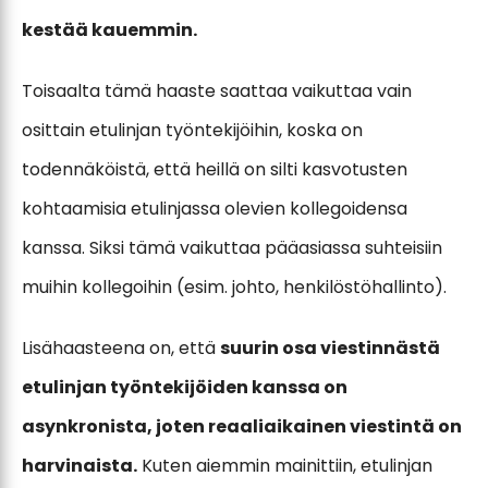
kestää kauemmin.
Toisaalta tämä haaste saattaa vaikuttaa vain
osittain etulinjan työntekijöihin, koska on
todennäköistä, että heillä on silti kasvotusten
kohtaamisia etulinjassa olevien kollegoidensa
kanssa. Siksi tämä vaikuttaa pääasiassa suhteisiin
muihin kollegoihin (esim. johto, henkilöstöhallinto).
Lisähaasteena on, että
suurin osa viestinnästä
etulinjan työntekijöiden kanssa on
asynkronista, joten reaaliaikainen viestintä on
harvinaista.
Kuten aiemmin mainittiin, etulinjan