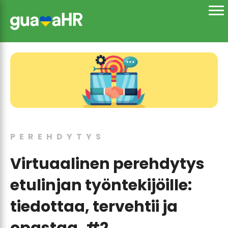
PEREHDYTYS
Virtuaalinen perehdytys
etulinjan työntekijöille:
tiedottaa, tervehtii ja
opastaa, #2