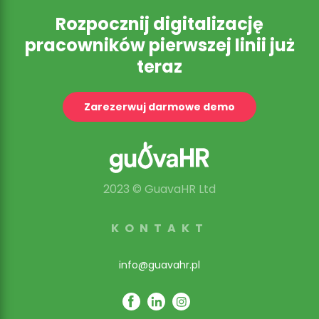
Rozpocznij digitalizację
pracowników pierwszej linii już
teraz
Zarezerwuj darmowe demo
2023 © GuavaHR Ltd
KONTAKT
info@guavahr.pl