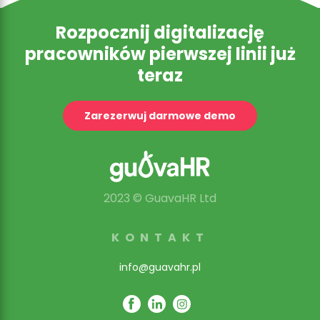
Rozpocznij digitalizację
pracowników pierwszej linii już
teraz
Zarezerwuj darmowe demo
2023 © GuavaHR Ltd
KONTAKT
info@guavahr.pl