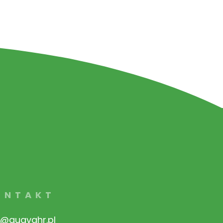
ONTAKT
o@guavahr.pl