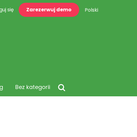
guj się
Zarezerwuj demo
Polski
g
Bez kategorii