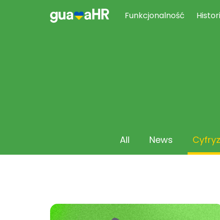
Funkcjonalność
Histor
All
News
Cyfry