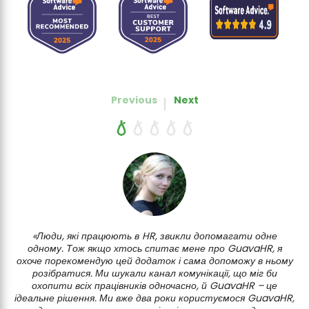
Previous
Next
«Люди, які працюють в HR, звикли допомагати одне
«
одному. Тож якщо хтось спитає мене про GuavaHR, я
охоче порекомендую цей додаток і сама допоможу в ньому
розібратися. Ми шукали канал комунікації, що міг би
охопити всіх працівників одночасно, й GuavaHR – це
к
ідеальне рішення. Ми вже два роки користуємося GuavaHR,