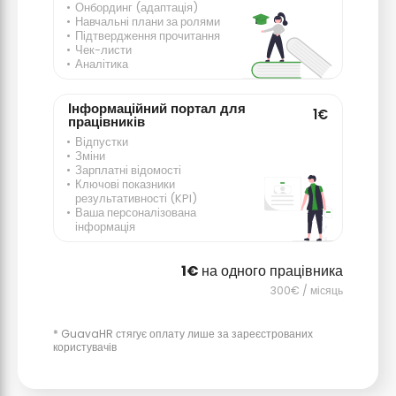
Онбординг (адаптація)
Навчальні плани за ролями
Підтвердження прочитання
Чек-листи
Аналітика
Інформаційний портал для
1€
працівників
Відпустки
Зміни
Зарплатні відомості
Ключові показники
результативності (KPI)
Ваша персоналізована
інформація
на одного працівника
/ місяць
* GuavaHR стягує оплату лише за зареєстрованих
користувачів