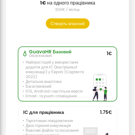
на одного працівника
/ місяць
Створіть власний
GuavaHR Базовий
1€
Обов'язковий
Найпростіший у використанні
додаток для IC (внутрішньої
комунікації) у Європі (Capterra
2022)
Детальна аналітика
Багатомовний
IOS, Android і настільна версія
Email- та push-сповіщення
IC для працівника
1.75€
Таргетовані повідомлення
Двостороння комунікація
Важливі файли та посилання