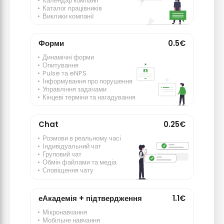
Календар компанії
Каталог працівників
Виклики компанії
Форми
0.5€
Динамічні форми
Опитування
Pulse та eNPS
Інформування про порушення
Управління задачами
Кінцеві терміни та нагадування
Chat
0.25€
Розмови в реальному часі
Індивідуальний чат
Груповий чат
Обмін файлами та медіа
Сповіщення чату
еАкадемія + підтвердження
1.1€
Мікронавчання
Мобільне навчання