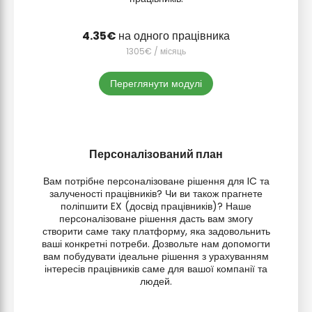
на одного працівника
/ місяць
Переглянути модулі
Персоналізований план
Вам потрібне персоналізоване рішення для IC та
залученості працівників? Чи ви також прагнете
поліпшити EX (досвід працівників)? Наше
персоналізоване рішення дасть вам змогу
створити саме таку платформу, яка задовольнить
ваші конкретні потреби. Дозвольте нам допомогти
вам побудувати ідеальне рішення з урахуванням
інтересів працівників саме для вашої компанії та
людей.