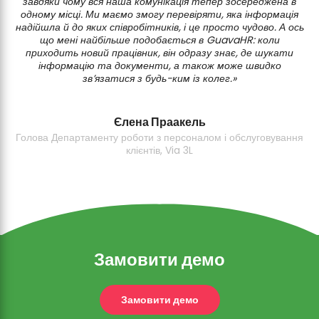
завдяки чому вся наша комунікація тепер зосереджена в
одному місці. Ми маємо змогу перевіряти, яка інформація
зн
надійшла й до яких співробітників, і це просто чудово. А ось
що мені найбільше подобається в GuavaHR: коли
ви
приходить новий працівник, він одразу знає, де шукати
інформацію та документи, а також може швидко
зв’язатися з будь-ким із колег.»
Єлена Праакель
Голова Департаменту роботи з персоналом і обслуговування
клієнтів, Via 3L
Замовити демо
Замовити демо